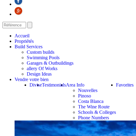
Accueil
Propriétés
Build Services
Custom builds
Swimming Pools
Garages & Outbuildings
allery Of Works
Design Ideas
Vendre votre bien
Divise
Testimonials
Area Info
Favorites
Nouvelles
Pinoso
Costa Blanca
The Wine Route
Schools & Colleges
Phone Numbers