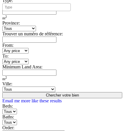
Type:
Minimum Build Area:
2
m
Province:
Trouver un numéro de référence:
From:
To:
Minimum Land Area:
2
m
Ville:
Chercher votre bien
Email me more like these results
Beds:
Baths:
Order: