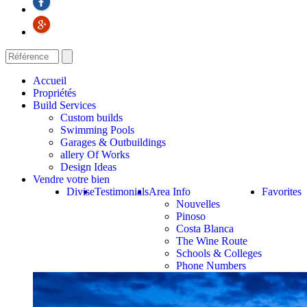
Accueil
Propriétés
Build Services
Custom builds
Swimming Pools
Garages & Outbuildings
allery Of Works
Design Ideas
Vendre votre bien
Divise
Testimonials
Area Info
Favorites
Nouvelles
Pinoso
Costa Blanca
The Wine Route
Schools & Colleges
Phone Numbers