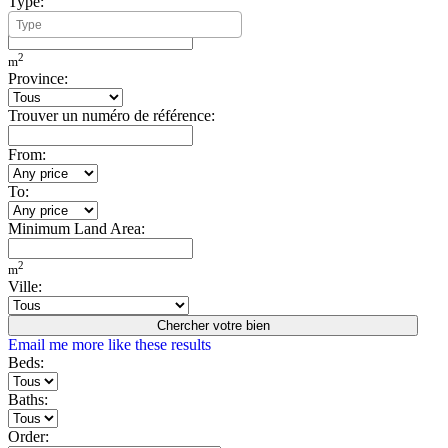
Type:
Minimum Build Area:
2
m
Province:
Trouver un numéro de référence:
From:
To:
Minimum Land Area:
2
m
Ville:
Chercher votre bien
Email me more like these results
Beds:
Baths:
Order: