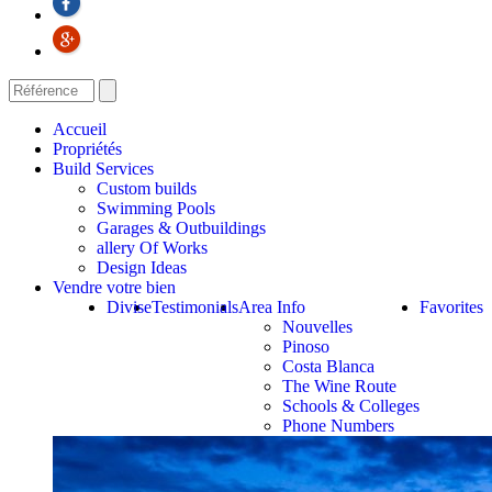
Accueil
Propriétés
Build Services
Custom builds
Swimming Pools
Garages & Outbuildings
allery Of Works
Design Ideas
Vendre votre bien
Divise
Testimonials
Area Info
Favorites
Nouvelles
Pinoso
Costa Blanca
The Wine Route
Schools & Colleges
Phone Numbers