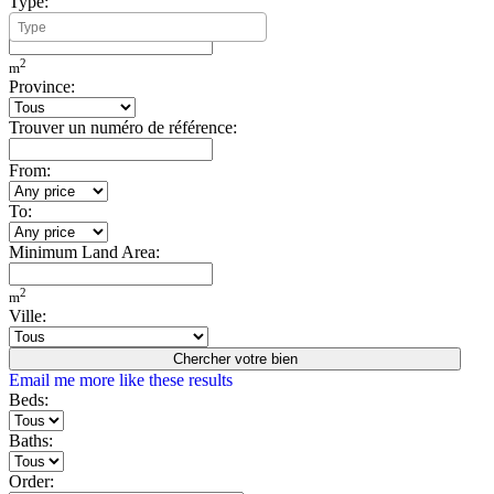
Type:
Minimum Build Area:
2
m
Province:
Trouver un numéro de référence:
From:
To:
Minimum Land Area:
2
m
Ville:
Chercher votre bien
Email me more like these results
Beds:
Baths:
Order: