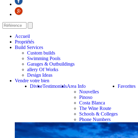
Accueil
Propriétés
Build Services
Custom builds
Swimming Pools
Garages & Outbuildings
allery Of Works
Design Ideas
Vendre votre bien
Divise
Testimonials
Area Info
Favorites
Nouvelles
Pinoso
Costa Blanca
The Wine Route
Schools & Colleges
Phone Numbers