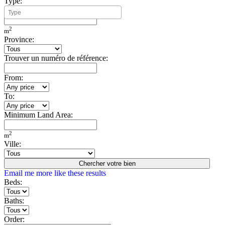
Type:
Minimum Build Area:
2
m
Province:
Trouver un numéro de référence:
From:
To:
Minimum Land Area:
2
m
Ville:
Chercher votre bien
Email me more like these results
Beds:
Baths:
Order: