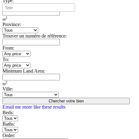
Type:
Minimum Build Area:
2
m
Province:
Trouver un numéro de référence:
From:
To:
Minimum Land Area:
2
m
Ville:
Chercher votre bien
Email me more like these results
Beds:
Baths:
Order: