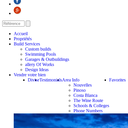
Accueil
Propriétés
Build Services
Custom builds
Swimming Pools
Garages & Outbuildings
allery Of Works
Design Ideas
Vendre votre bien
Divise
Testimonials
Area Info
Favorites
Nouvelles
Pinoso
Costa Blanca
The Wine Route
Schools & Colleges
Phone Numbers