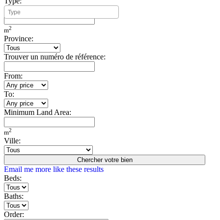
Type:
Minimum Build Area:
2
m
Province:
Trouver un numéro de référence:
From:
To:
Minimum Land Area:
2
m
Ville:
Chercher votre bien
Email me more like these results
Beds:
Baths:
Order: