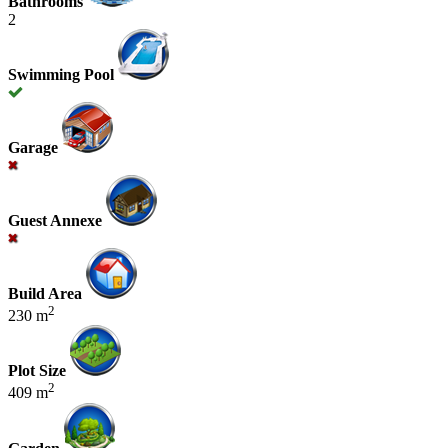
Bathrooms
2
Swimming Pool
Garage
Guest Annexe
Build Area
2
230 m
Plot Size
2
409 m