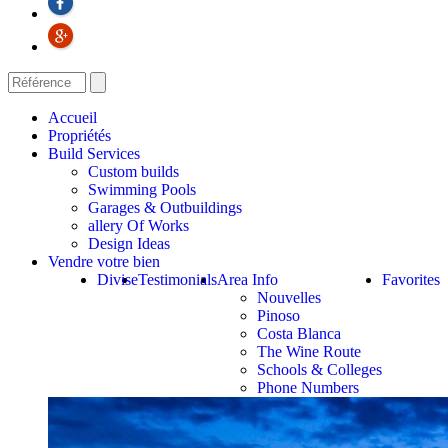
Accueil
Propriétés
Build Services
Custom builds
Swimming Pools
Garages & Outbuildings
allery Of Works
Design Ideas
Vendre votre bien
Divise
Testimonials
Area Info
Favorites
Nouvelles
Pinoso
Costa Blanca
The Wine Route
Schools & Colleges
Phone Numbers