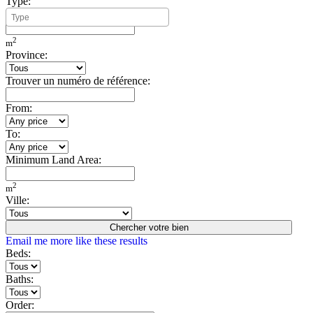
Type:
Minimum Build Area:
2
m
Province:
Trouver un numéro de référence:
From:
To:
Minimum Land Area:
2
m
Ville:
Chercher votre bien
Email me more like these results
Beds:
Baths:
Order: