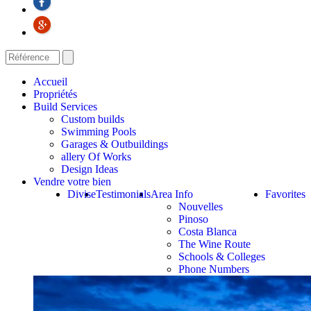
Accueil
Propriétés
Build Services
Custom builds
Swimming Pools
Garages & Outbuildings
allery Of Works
Design Ideas
Vendre votre bien
Divise
Testimonials
Area Info
Favorites
Nouvelles
Pinoso
Costa Blanca
The Wine Route
Schools & Colleges
Phone Numbers