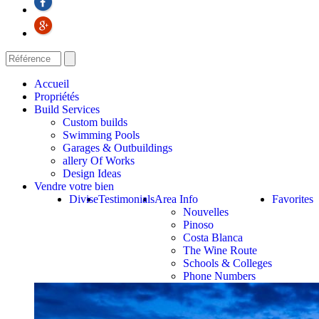
Accueil
Propriétés
Build Services
Custom builds
Swimming Pools
Garages & Outbuildings
allery Of Works
Design Ideas
Vendre votre bien
Divise
Testimonials
Area Info
Favorites
Nouvelles
Pinoso
Costa Blanca
The Wine Route
Schools & Colleges
Phone Numbers