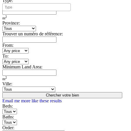
Type:
Minimum Build Area:
2
m
Province:
Trouver un numéro de référence:
From:
To:
Minimum Land Area:
2
m
Ville:
Chercher votre bien
Email me more like these results
Beds:
Baths:
Order: