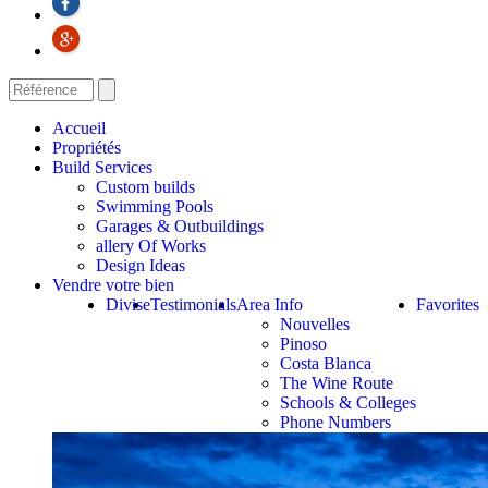
Accueil
Propriétés
Build Services
Custom builds
Swimming Pools
Garages & Outbuildings
allery Of Works
Design Ideas
Vendre votre bien
Divise
Testimonials
Area Info
Favorites
Nouvelles
Pinoso
Costa Blanca
The Wine Route
Schools & Colleges
Phone Numbers