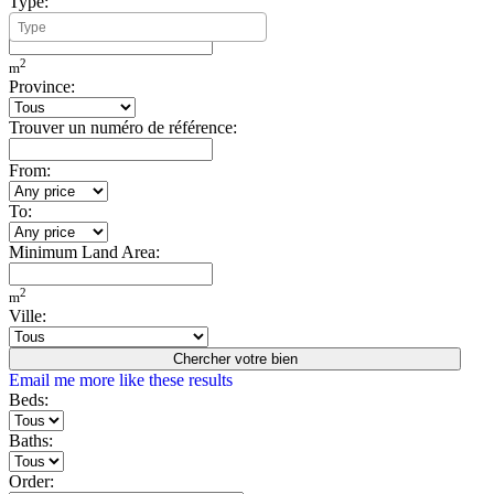
Type:
Minimum Build Area:
2
m
Province:
Trouver un numéro de référence:
From:
To:
Minimum Land Area:
2
m
Ville:
Chercher votre bien
Email me more like these results
Beds:
Baths:
Order: