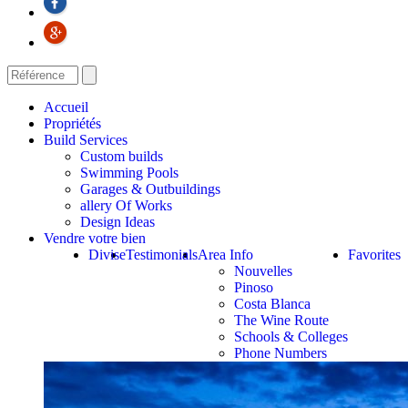
Accueil
Propriétés
Build Services
Custom builds
Swimming Pools
Garages & Outbuildings
allery Of Works
Design Ideas
Vendre votre bien
Divise
Testimonials
Area Info
Favorites
Nouvelles
Pinoso
Costa Blanca
The Wine Route
Schools & Colleges
Phone Numbers