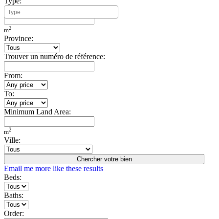
Type:
Minimum Build Area:
2
m
Province:
Trouver un numéro de référence:
From:
To:
Minimum Land Area:
2
m
Ville:
Chercher votre bien
Email me more like these results
Beds:
Baths:
Order: