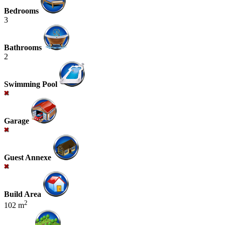
Bedrooms
3
Bathrooms
2
Swimming Pool
Garage
Guest Annexe
Build Area
2
102 m