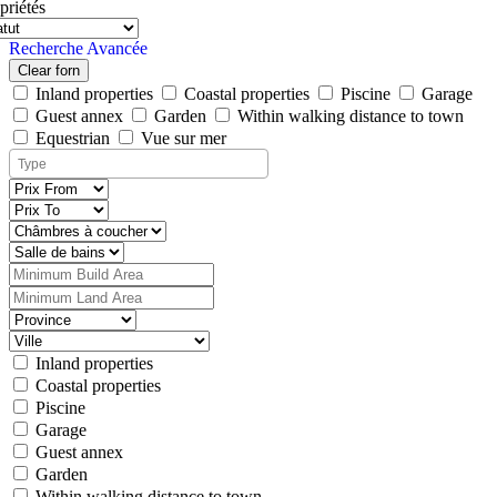
priétés
Recherche Avancée
Clear forn
Inland properties
Coastal properties
Piscine
Garage
Guest annex
Garden
Within walking distance to town
Equestrian
Vue sur mer
Inland properties
Coastal properties
Piscine
Garage
Guest annex
Garden
Within walking distance to town