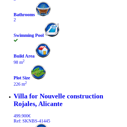
Bathrooms
2
Swimming Pool
Build Area
2
98 m
Plot Size
2
226 m
Villa for Nouvelle construction
Rojales, Alicante
499.900€
Ref: SKNBS-41445