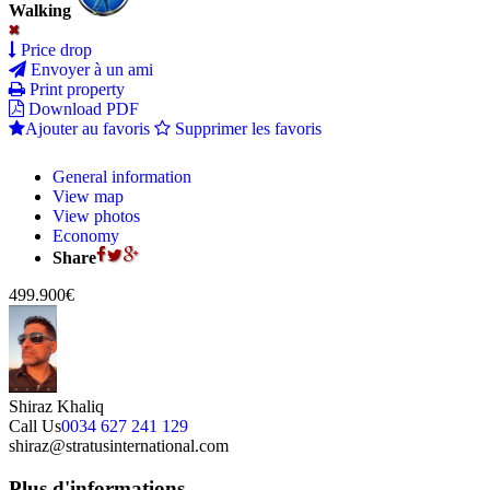
Walking
Price drop
Envoyer à un ami
Print property
Download PDF
Ajouter au favoris
Supprimer les favoris
General information
View map
View photos
Economy
Share
499.900€
Shiraz Khaliq
Call Us
0034 627 241 129
shiraz@stratusinternational.com
Plus d'informations