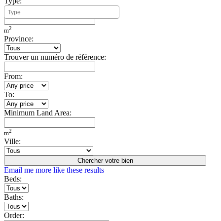
Type:
Minimum Build Area:
2
m
Province:
Trouver un numéro de référence:
From:
To:
Minimum Land Area:
2
m
Ville:
Chercher votre bien
Email me more like these results
Beds:
Baths:
Order: