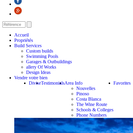
Accueil
Propriétés
Build Services
Custom builds
Swimming Pools
Garages & Outbuildings
allery Of Works
Design Ideas
Vendre votre bien
Divise
Testimonials
Area Info
Favorites
Nouvelles
Pinoso
Costa Blanca
The Wine Route
Schools & Colleges
Phone Numbers