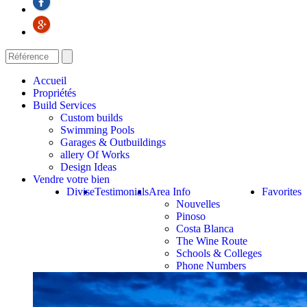
Accueil
Propriétés
Build Services
Custom builds
Swimming Pools
Garages & Outbuildings
allery Of Works
Design Ideas
Vendre votre bien
Divise
Testimonials
Area Info
Favorites
Nouvelles
Pinoso
Costa Blanca
The Wine Route
Schools & Colleges
Phone Numbers