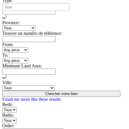
Type:
Minimum Build Area:
2
m
Province:
Trouver un numéro de référence:
From:
To:
Minimum Land Area:
2
m
Ville:
Chercher votre bien
Email me more like these results
Beds:
Baths:
Order: