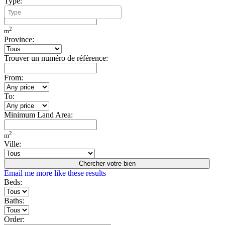
Type:
Minimum Build Area:
2
m
Province:
Trouver un numéro de référence:
From:
To:
Minimum Land Area:
2
m
Ville:
Chercher votre bien
Email me more like these results
Beds:
Baths:
Order: