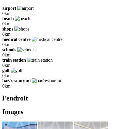
airport
0km
beach
0km
shops
0km
medical centre
0km
schools
0km
train station
0km
golf
0km
bar/restaurant
0km
l'endroit
Images