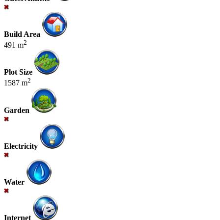
Build Area
2
491 m
Plot Size
2
1587 m
Garden
Electricity
Water
Internet