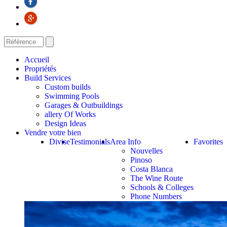
Accueil
Propriétés
Build Services
Custom builds
Swimming Pools
Garages & Outbuildings
allery Of Works
Design Ideas
Vendre votre bien
Divise
Testimonials
Area Info
Favorites
Nouvelles
Pinoso
Costa Blanca
The Wine Route
Schools & Colleges
Phone Numbers