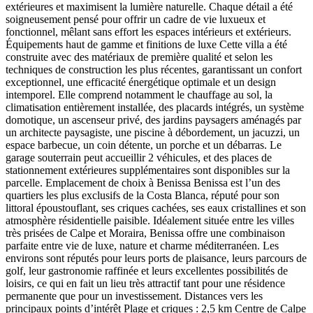
extérieures et maximisent la lumière naturelle. Chaque détail a été
soigneusement pensé pour offrir un cadre de vie luxueux et
fonctionnel, mêlant sans effort les espaces intérieurs et extérieurs.
Équipements haut de gamme et finitions de luxe Cette villa a été
construite avec des matériaux de première qualité et selon les
techniques de construction les plus récentes, garantissant un confort
exceptionnel, une efficacité énergétique optimale et un design
intemporel. Elle comprend notamment le chauffage au sol, la
climatisation entièrement installée, des placards intégrés, un système
domotique, un ascenseur privé, des jardins paysagers aménagés par
un architecte paysagiste, une piscine à débordement, un jacuzzi, un
espace barbecue, un coin détente, un porche et un débarras. Le
garage souterrain peut accueillir 2 véhicules, et des places de
stationnement extérieures supplémentaires sont disponibles sur la
parcelle. Emplacement de choix à Benissa Benissa est l’un des
quartiers les plus exclusifs de la Costa Blanca, réputé pour son
littoral époustouflant, ses criques cachées, ses eaux cristallines et son
atmosphère résidentielle paisible. Idéalement située entre les villes
très prisées de Calpe et Moraira, Benissa offre une combinaison
parfaite entre vie de luxe, nature et charme méditerranéen. Les
environs sont réputés pour leurs ports de plaisance, leurs parcours de
golf, leur gastronomie raffinée et leurs excellentes possibilités de
loisirs, ce qui en fait un lieu très attractif tant pour une résidence
permanente que pour un investissement. Distances vers les
principaux points d’intérêt Plage et criques : 2,5 km Centre de Calpe