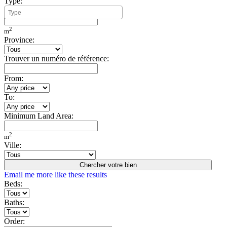
Type:
Minimum Build Area:
2
m
Province:
Trouver un numéro de référence:
From:
To:
Minimum Land Area:
2
m
Ville:
Chercher votre bien
Email me more like these results
Beds:
Baths:
Order: