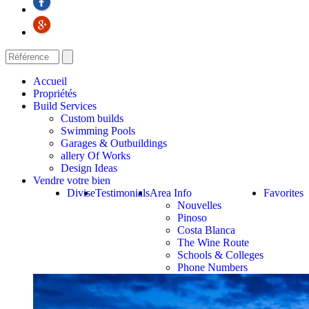
Accueil
Propriétés
Build Services
Custom builds
Swimming Pools
Garages & Outbuildings
allery Of Works
Design Ideas
Vendre votre bien
Divise
Testimonials
Area Info
Favorites
Nouvelles
Pinoso
Costa Blanca
The Wine Route
Schools & Colleges
Phone Numbers