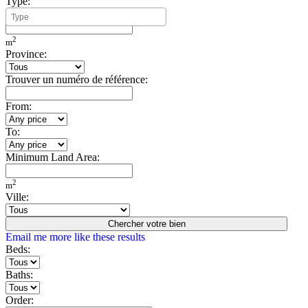
Type:
Minimum Build Area:
2
m
Province:
Trouver un numéro de référence:
From:
To:
Minimum Land Area:
2
m
Ville:
Chercher votre bien
Email me more like these results
Beds:
Baths:
Order: