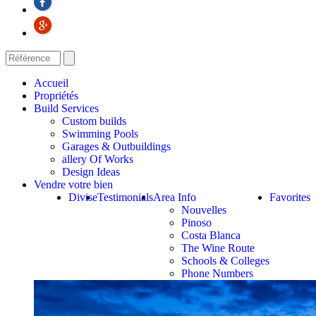
Accueil
Propriétés
Build Services
Custom builds
Swimming Pools
Garages & Outbuildings
allery Of Works
Design Ideas
Vendre votre bien
Divise
Testimonials
Area Info
Favorites
Nouvelles
Pinoso
Costa Blanca
The Wine Route
Schools & Colleges
Phone Numbers