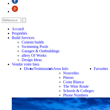
Accueil
Propriétés
Build Services
Custom builds
Swimming Pools
Garages & Outbuildings
allery Of Works
Design Ideas
Vendre votre bien
Divise
Testimonials
Area Info
Favorites
Nouvelles
Pinoso
Costa Blanca
The Wine Route
Schools & Colleges
Phone Numbers