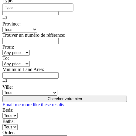
Type:
Minimum Build Area:
2
m
Province:
Trouver un numéro de référence:
From:
To:
Minimum Land Area:
2
m
Ville:
Chercher votre bien
Email me more like these results
Beds:
Baths:
Order: