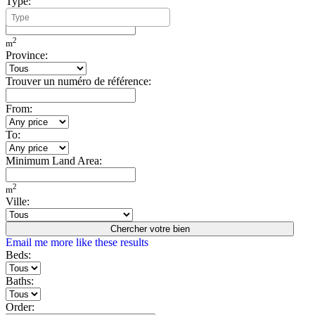
Type:
Minimum Build Area:
2
m
Province:
Trouver un numéro de référence:
From:
To:
Minimum Land Area:
2
m
Ville:
Chercher votre bien
Email me more like these results
Beds:
Baths:
Order: