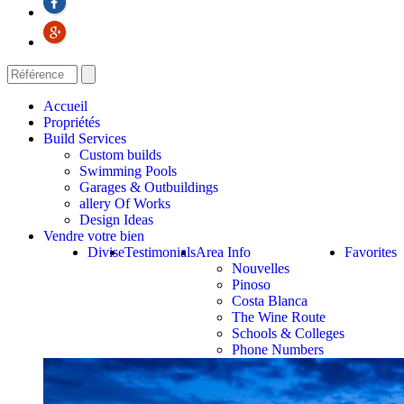
Accueil
Propriétés
Build Services
Custom builds
Swimming Pools
Garages & Outbuildings
allery Of Works
Design Ideas
Vendre votre bien
Divise
Testimonials
Area Info
Favorites
Nouvelles
Pinoso
Costa Blanca
The Wine Route
Schools & Colleges
Phone Numbers