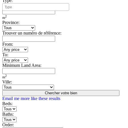
Type:
Minimum Build Area:
2
m
Province:
Trouver un numéro de référence:
From:
To:
Minimum Land Area:
2
m
Ville:
Chercher votre bien
Email me more like these results
Beds:
Baths:
Order: