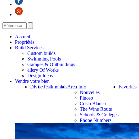
Accueil
Propriétés
Build Services
Custom builds
Swimming Pools
Garages & Outbuildings
allery Of Works
Design Ideas
Vendre votre bien
Divise
Testimonials
Area Info
Favorites
Nouvelles
Pinoso
Costa Blanca
The Wine Route
Schools & Colleges
Phone Numbers