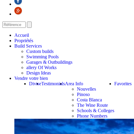
Accueil
Propriétés
Build Services
Custom builds
Swimming Pools
Garages & Outbuildings
allery Of Works
Design Ideas
Vendre votre bien
Divise
Testimonials
Area Info
Favorites
Nouvelles
Pinoso
Costa Blanca
The Wine Route
Schools & Colleges
Phone Numbers