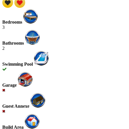
Bedrooms
3
Bathrooms
2
Swimming Pool
Garage
Guest Annexe
Build Area