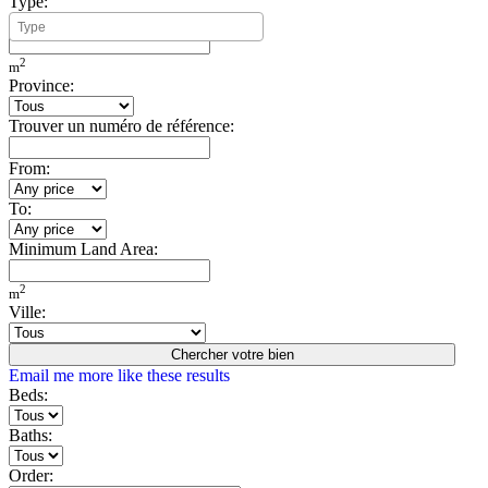
Type:
Minimum Build Area:
2
m
Province:
Trouver un numéro de référence:
From:
To:
Minimum Land Area:
2
m
Ville:
Chercher votre bien
Email me more like these results
Beds:
Baths:
Order: