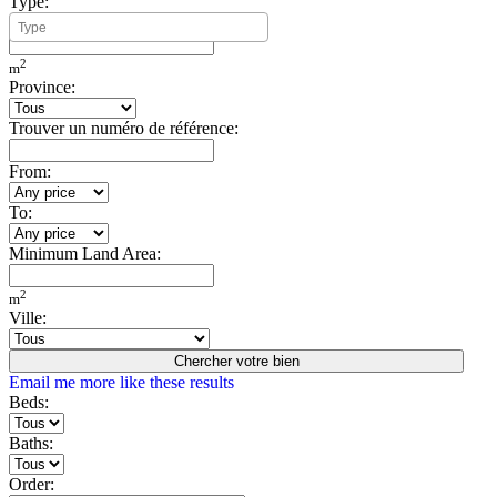
Type:
Minimum Build Area:
2
m
Province:
Trouver un numéro de référence:
From:
To:
Minimum Land Area:
2
m
Ville:
Chercher votre bien
Email me more like these results
Beds:
Baths:
Order: