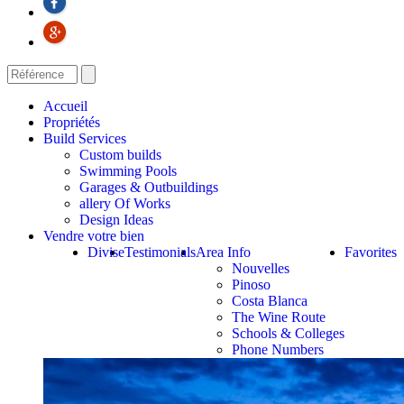
Accueil
Propriétés
Build Services
Custom builds
Swimming Pools
Garages & Outbuildings
allery Of Works
Design Ideas
Vendre votre bien
Divise
Testimonials
Area Info
Favorites
Nouvelles
Pinoso
Costa Blanca
The Wine Route
Schools & Colleges
Phone Numbers