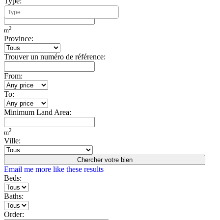
Type:
Minimum Build Area:
2
m
Province:
Trouver un numéro de référence:
From:
To:
Minimum Land Area:
2
m
Ville:
Chercher votre bien
Email me more like these results
Beds:
Baths:
Order: