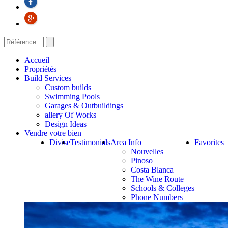
Accueil
Propriétés
Build Services
Custom builds
Swimming Pools
Garages & Outbuildings
allery Of Works
Design Ideas
Vendre votre bien
Divise
Testimonials
Area Info
Favorites
Nouvelles
Pinoso
Costa Blanca
The Wine Route
Schools & Colleges
Phone Numbers