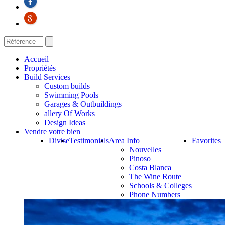
Accueil
Propriétés
Build Services
Custom builds
Swimming Pools
Garages & Outbuildings
allery Of Works
Design Ideas
Vendre votre bien
Divise
Testimonials
Area Info
Favorites
Nouvelles
Pinoso
Costa Blanca
The Wine Route
Schools & Colleges
Phone Numbers