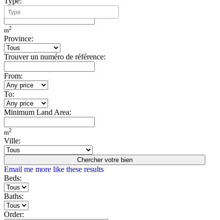
Type:
Minimum Build Area:
2
m
Province:
Trouver un numéro de référence:
From:
To:
Minimum Land Area:
2
m
Ville:
Chercher votre bien
Email me more like these results
Beds:
Baths:
Order: