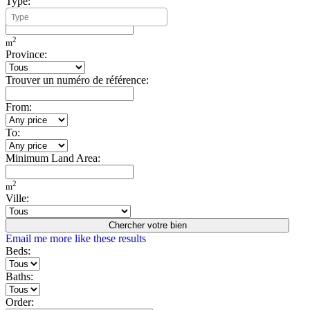
Type:
Minimum Build Area:
2
m
Province:
Trouver un numéro de référence:
From:
To:
Minimum Land Area:
2
m
Ville:
Chercher votre bien
Email me more like these results
Beds:
Baths:
Order: