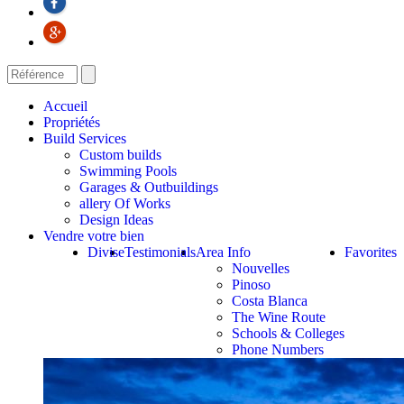
Accueil
Propriétés
Build Services
Custom builds
Swimming Pools
Garages & Outbuildings
allery Of Works
Design Ideas
Vendre votre bien
Divise
Testimonials
Area Info
Favorites
Nouvelles
Pinoso
Costa Blanca
The Wine Route
Schools & Colleges
Phone Numbers