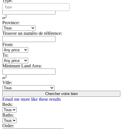
Type:
Minimum Build Area:
2
m
Province:
Trouver un numéro de référence:
From:
To:
Minimum Land Area:
2
m
Ville:
Chercher votre bien
Email me more like these results
Beds:
Baths:
Order: