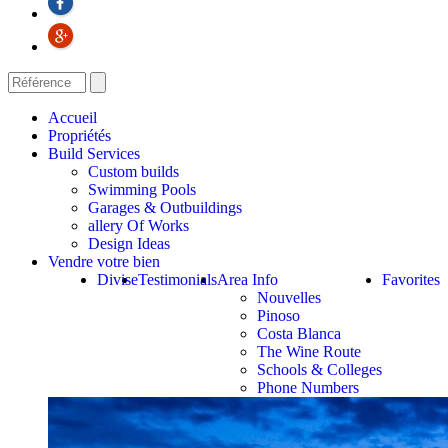
Accueil
Propriétés
Build Services
Custom builds
Swimming Pools
Garages & Outbuildings
allery Of Works
Design Ideas
Vendre votre bien
Divise
Testimonials
Area Info
Favorites
Nouvelles
Pinoso
Costa Blanca
The Wine Route
Schools & Colleges
Phone Numbers