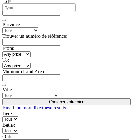
Type:
Minimum Build Area:
2
m
Province:
Trouver un numéro de référence:
From:
To:
Minimum Land Area:
2
m
Ville:
Chercher votre bien
Email me more like these results
Beds:
Baths:
Order: