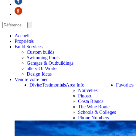
Accueil
Propriétés
Build Services
Custom builds
Swimming Pools
Garages & Outbuildings
allery Of Works
Design Ideas
Vendre votre bien
Divise
Testimonials
Area Info
Favorites
Nouvelles
Pinoso
Costa Blanca
The Wine Route
Schools & Colleges
Phone Numbers