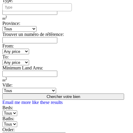
Type:
Minimum Build Area:
2
m
Province:
Trouver un numéro de référence:
From:
To:
Minimum Land Area:
2
m
Ville:
Chercher votre bien
Email me more like these results
Beds:
Baths:
Order: