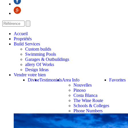
Accueil
Propriétés
Build Services
Custom builds
Swimming Pools
Garages & Outbuildings
allery Of Works
Design Ideas
Vendre votre bien
Divise
Testimonials
Area Info
Favorites
Nouvelles
Pinoso
Costa Blanca
The Wine Route
Schools & Colleges
Phone Numbers