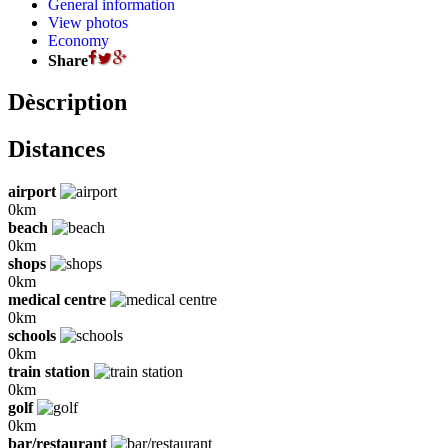
General information
View photos
Economy
Share
Dèscription
Distances
airport
0km
beach
0km
shops
0km
medical centre
0km
schools
0km
train station
0km
golf
0km
bar/restaurant