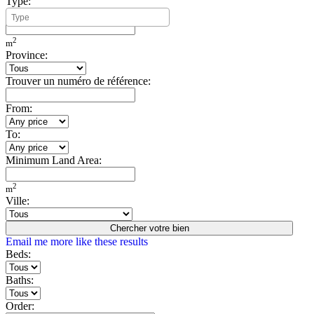
Type:
Minimum Build Area:
2
m
Province:
Trouver un numéro de référence:
From:
To:
Minimum Land Area:
2
m
Ville:
Chercher votre bien
Email me more like these results
Beds:
Baths:
Order: