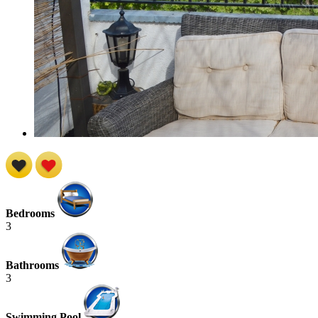
Bedrooms
3
Bathrooms
3
Swimming Pool