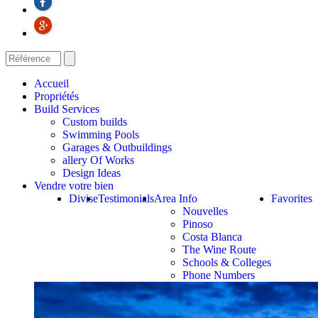
Accueil
Propriétés
Build Services
Custom builds
Swimming Pools
Garages & Outbuildings
allery Of Works
Design Ideas
Vendre votre bien
Divise
Testimonials
Area Info
Favorites
Nouvelles
Pinoso
Costa Blanca
The Wine Route
Schools & Colleges
Phone Numbers