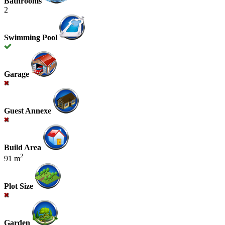
Bathrooms
2
Swimming Pool
Garage
Guest Annexe
Build Area
2
91 m
Plot Size
Garden