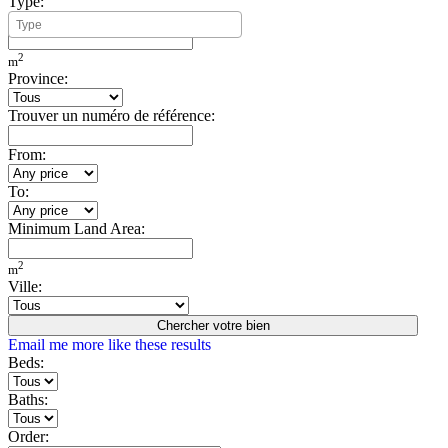
Type:
Minimum Build Area:
2
m
Province:
Trouver un numéro de référence:
From:
To:
Minimum Land Area:
2
m
Ville:
Chercher votre bien
Email me more like these results
Beds:
Baths:
Order: