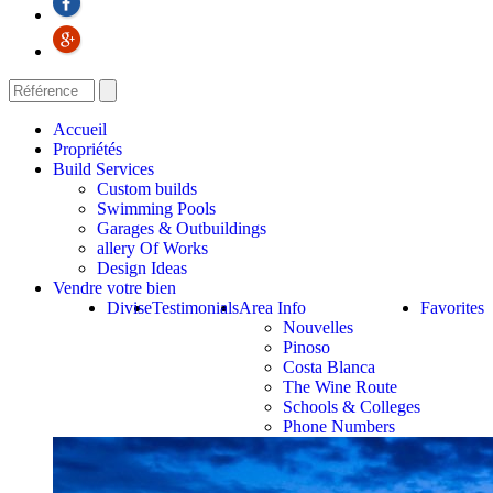
Accueil
Propriétés
Build Services
Custom builds
Swimming Pools
Garages & Outbuildings
allery Of Works
Design Ideas
Vendre votre bien
Divise
Testimonials
Area Info
Favorites
Nouvelles
Pinoso
Costa Blanca
The Wine Route
Schools & Colleges
Phone Numbers