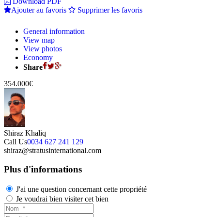
Download PDF
Ajouter au favoris
Supprimer les favoris
General information
View map
View photos
Economy
Share
354.000€
Shiraz Khaliq
Call Us
0034 627 241 129
shiraz@stratusinternational.com
Plus d'informations
J'ai une question concernant cette propriété
Je voudrai bien visiter cet bien