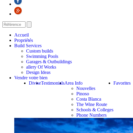
Accueil
Propriétés
Build Services
Custom builds
Swimming Pools
Garages & Outbuildings
allery Of Works
Design Ideas
Vendre votre bien
Divise
Testimonials
Area Info
Favorites
Nouvelles
Pinoso
Costa Blanca
The Wine Route
Schools & Colleges
Phone Numbers