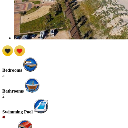
Bedrooms
3
Bathrooms
2
Swimming Pool