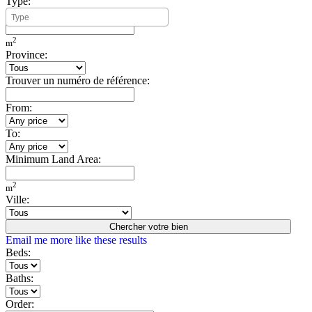
Type:
Minimum Build Area:
2
m
Province:
Trouver un numéro de référence:
From:
To:
Minimum Land Area:
2
m
Ville:
Chercher votre bien
Email me more like these results
Beds:
Baths:
Order: