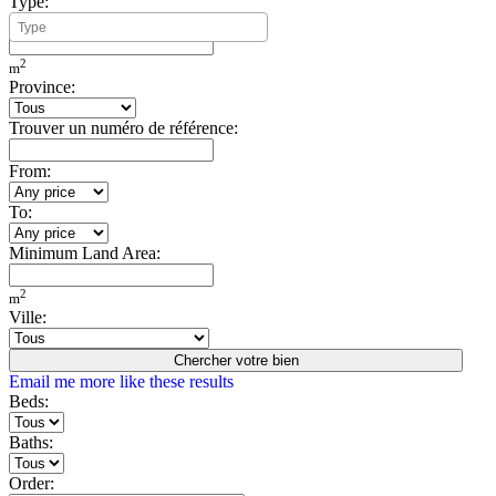
Type:
Minimum Build Area:
2
m
Province:
Trouver un numéro de référence:
From:
To:
Minimum Land Area:
2
m
Ville:
Chercher votre bien
Email me more like these results
Beds:
Baths:
Order: