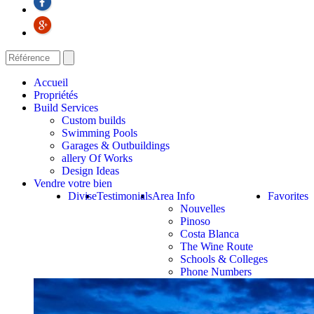
Accueil
Propriétés
Build Services
Custom builds
Swimming Pools
Garages & Outbuildings
allery Of Works
Design Ideas
Vendre votre bien
Divise
Testimonials
Area Info
Favorites
Nouvelles
Pinoso
Costa Blanca
The Wine Route
Schools & Colleges
Phone Numbers