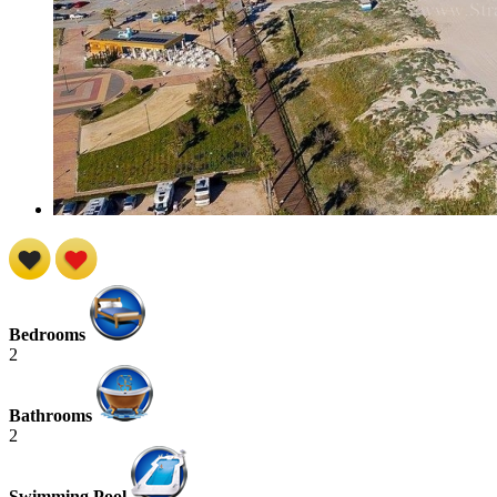
Bedrooms
2
Bathrooms
2
Swimming Pool