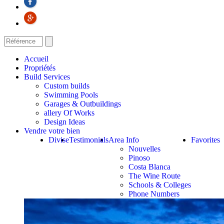
Accueil
Propriétés
Build Services
Custom builds
Swimming Pools
Garages & Outbuildings
allery Of Works
Design Ideas
Vendre votre bien
Divise
Testimonials
Area Info
Favorites
Nouvelles
Pinoso
Costa Blanca
The Wine Route
Schools & Colleges
Phone Numbers