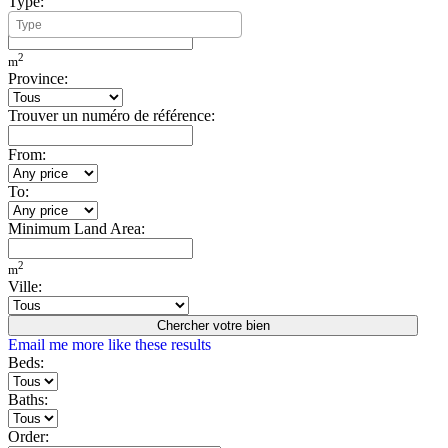
Type:
Minimum Build Area:
2
m
Province:
Trouver un numéro de référence:
From:
To:
Minimum Land Area:
2
m
Ville:
Chercher votre bien
Email me more like these results
Beds:
Baths:
Order: