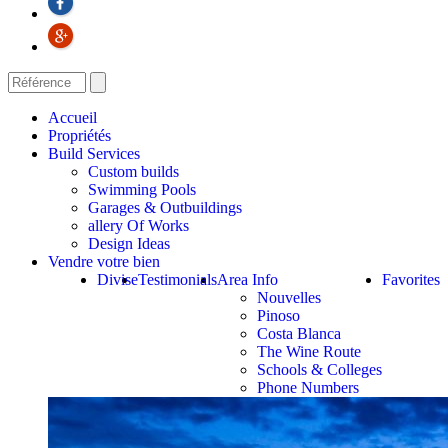
Accueil
Propriétés
Build Services
Custom builds
Swimming Pools
Garages & Outbuildings
allery Of Works
Design Ideas
Vendre votre bien
Divise
Testimonials
Area Info
Favorites
Nouvelles
Pinoso
Costa Blanca
The Wine Route
Schools & Colleges
Phone Numbers