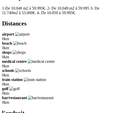
1-De 10.040 m2 à 59.995€. 2- De 10.049 m2 à 59.995 3- De
11.749m2 à 53.000€. 4- De 10.050 à 59.995€.
Distances
airport
0km
beach
0km
shops
0km
medical centre
0km
schools
0km
train station
0km
golf
0km
bar/restaurant
0km