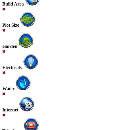
Build Area
Plot Size
Garden
Electricity
Water
Internet