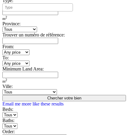
Type:
Minimum Build Area:
2
m
Province:
Trouver un numéro de référence:
From:
To:
Minimum Land Area:
2
m
Ville:
Chercher votre bien
Email me more like these results
Beds:
Baths:
Order: