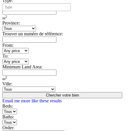
Type:
Minimum Build Area:
2
m
Province:
Trouver un numéro de référence:
From:
To:
Minimum Land Area:
2
m
Ville:
Chercher votre bien
Email me more like these results
Beds:
Baths:
Order: