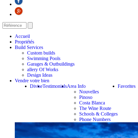
Accueil
Propriétés
Build Services
Custom builds
Swimming Pools
Garages & Outbuildings
allery Of Works
Design Ideas
Vendre votre bien
Divise
Testimonials
Area Info
Favorites
Nouvelles
Pinoso
Costa Blanca
The Wine Route
Schools & Colleges
Phone Numbers