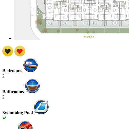
Bedrooms
2
Bathrooms
2
Swimming Pool