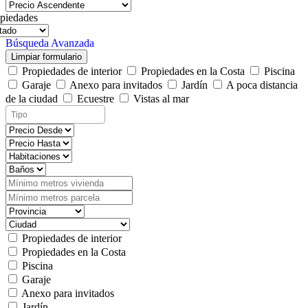
piedades
Búsqueda Avanzada
Limpiar formulario
Propiedades de interior
Propiedades en la Costa
Piscina
Garaje
Anexo para invitados
Jardín
A poca distancia
de la ciudad
Ecuestre
Vistas al mar
Propiedades de interior
Propiedades en la Costa
Piscina
Garaje
Anexo para invitados
Jardín